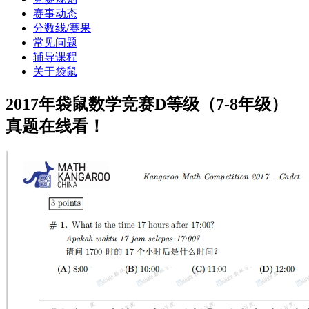
赛事动态
分数线/赛果
常见问题
辅导课程
关于袋鼠
2017年袋鼠数学竞赛D等级（7-8年级）
真题在线看！