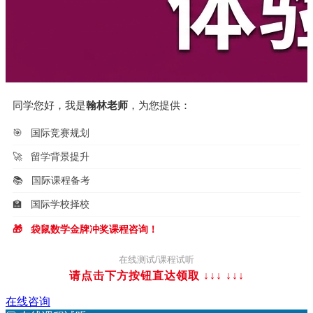
同学您好，我是
翰林老师
，为您提供：
🎯
国际竞赛规划
🚀
留学背景提升
📚
国际课程备考
🏫
国际学校择校
🎁
袋鼠数学金牌冲奖课程咨询！
在线测试/课程试听
请点击下方按钮直达领取 ↓↓↓
↓↓↓
在线咨询