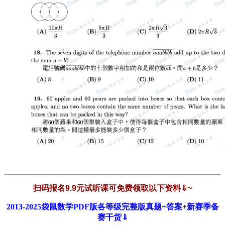
扫码报名9.9元试听课可免费领取以下资料⇓~
2013-2025袋鼠数学PDF版各等级完整版真题+答案+新赛季备
赛干货
⇓