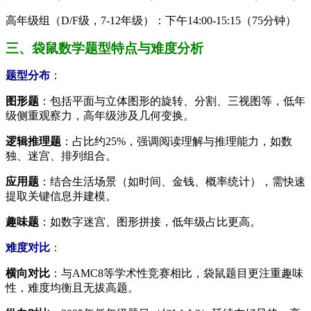
高年级组（D/F级，7-12年级）：下午14:00-15:15（75分钟）
三、袋鼠数学题型特点与难度分析
题型分布
：
图形题
：包括平面与立体图形的旋转、分割、三视图等，低年
级侧重观察力，高年级涉及几何变换。
逻辑推理题
：占比约25%，强调阅读理解与推理能力，如数
独、迷宫、排列组合。
应用题
：结合生活场景（如时间、金钱、概率统计），需快速
提取关键信息并建模。
趣味题
：如数字迷宫、图形拼接，低年级占比更高。
难度对比
：
横向对比
：与AMC8等学术性竞赛相比，袋鼠题目更注重趣味
性，难度均衡且无拔高题。