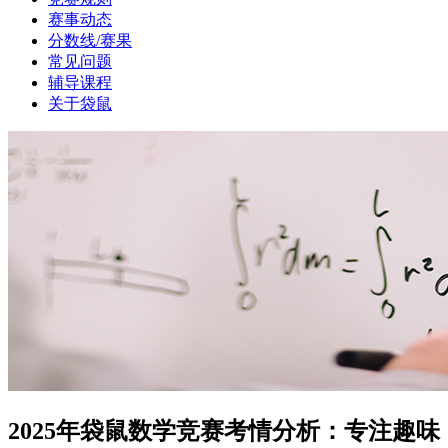
赛事动态
分数线/赛果
常见问题
辅导课程
关于袋鼠
2025年袋鼠数学竞赛考情分析：专注趣味