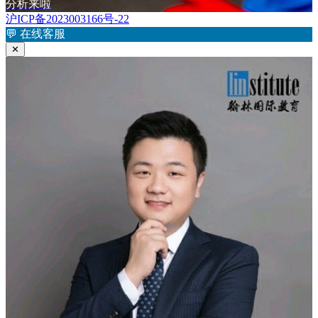
章：
篇
分析来啦
导
文
沪ICP备2023003166号-22
航
章：
💬
在线客服
✕