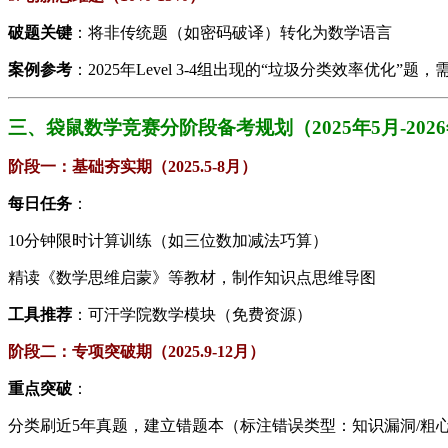
​破题关键​
​：将非传统题（如密码破译）转化为数学语言
​案例参考​
​：2025年Level 3-4组出现的“垃圾分类效率优化
三、袋鼠数学竞赛分阶段备考规划（2025年5月-202
​阶段一：基础夯实期（2025.5-8月）​
​每日任务​
​：
10分钟限时计算训练（如三位数加减法巧算）
精读《
数学思维启蒙
》等教材，制作知识点思维导图
​工具推荐​
​：可汗学院数学模块（免费资源）
​阶段二：专项突破期（2025.9-12月）​
​重点突破​
​：
分类刷近5年真题，建立错题本（标注错误类型：知识漏洞/粗心