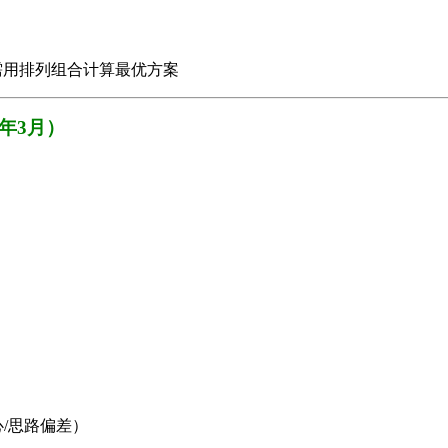
”题，需用排列组合计算最优方案
6年3月）
/思路偏差）