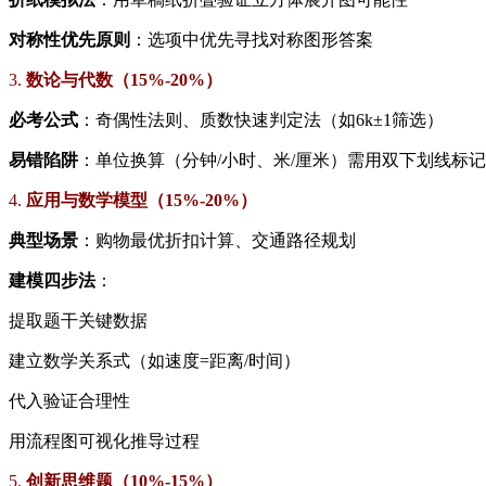
​对称性优先原则​
​：选项中优先寻找对称图形答案
3. ​
​数论与代数（15%-20%）​
​必考公式​
​：奇偶性法则、质数快速判定法（如6k±1筛选）
​易错陷阱​
​：单位换算（分钟/小时、米/厘米）需用双下划线标记
4. ​
​应用与数学模型（15%-20%）​
​典型场景​
​：购物最优折扣计算、交通路径规划
​建模四步法​
​：
提取题干关键数据
建立数学关系式（如速度=距离/时间）
代入验证合理性
用流程图可视化推导过程
5. ​
​创新思维题（10%-15%）​