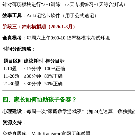
针对薄弱模块进行“3+1训练”（3天专项练习+1天综合测试）
​效率工具​
​：Anki记忆卡软件（用于公式速记）
​阶段三：冲刺模拟期（2026.1-3月）​
​全真模考​
​：每周六上午9:00-10:15严格模拟考试环境
​时间分配策略​
​：
题目区间
建议耗时
得分目标
1-10题
≤15分钟
100%正确
11-20题
≤30分钟
80%正确
21-30题
≤30分钟
50%正确
四、家长如何协助孩子备赛？
​心理建设​
​：每周一次“家庭数学游戏夜”（如24点速算、数独挑
​资源支持​
​：
免费真题库：Math Kangaroo官网历年试题