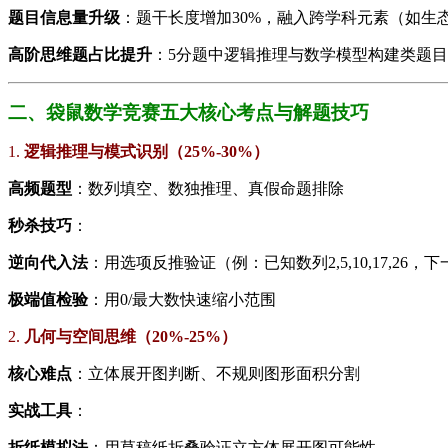
​题目信息量升级​
​：题干长度增加30%，融入跨学科元素（如
​高阶思维题占比提升​
​：5分题中逻辑推理与数学模型构建类题目
二、袋鼠数学竞赛五大核心考点与解题技巧
1. ​
​逻辑推理与模式识别（25%-30%）​
​高频题型​
​：数列填空、数独推理、真假命题排除
​秒杀技巧​
​：
​逆向代入法​
​：用选项反推验证（例：已知数列2,5,10,17,26，下
​极端值检验​
​：用0/最大数快速缩小范围
2. ​
​几何与空间思维（20%-25%）​
​核心难点​
​：立体展开图判断、不规则图形面积分割
​实战工具​
​：
​折纸模拟法​
​：用草稿纸折叠验证立方体展开图可能性