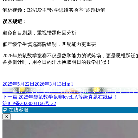
解析视频：B站UP主“数学思维实验室”逐题拆解
​误区规避​
​：
避免盲目刷题，重视错题归因分析
低年级学生慎选高阶组别，匹配能力更重要
2026年袋鼠数学竞赛不仅是数学能力的试炼场，更是思维跃
备赛倒计时，用今日的汗水换取明日的数学桂冠！
发
作
2025年5月22日
2026年3月13日
m l
布
上
者
上一篇
打破“水赛”误解！袋鼠数学竞赛国际影响力高吗？升
文
于
篇
下
下一篇
2025年袋鼠数学竞赛leveL A等级真题在线做！
章
文
篇
沪ICP备2023003166号-22
章：
文
💬
在线客服
导
章：
✕
航