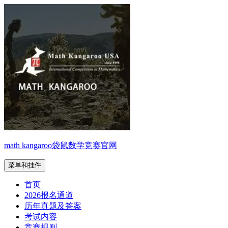
跳
至
内
容
math kangaroo袋鼠数学竞赛官网
菜单和挂件
首页
2026报名通道
历年真题及答案
考试内容
竞赛规则