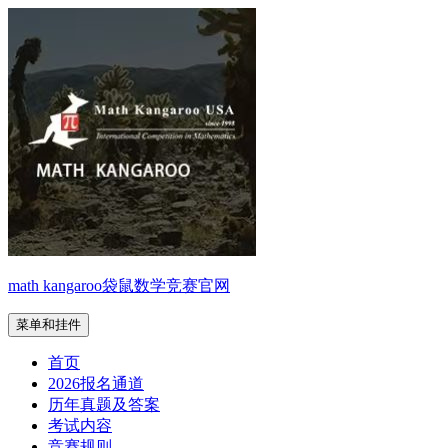
跳
至
内
容
math kangaroo袋鼠数学竞赛官网
菜单和挂件
首页
2026报名通道
历年真题及答案
考试内容
竞赛规则