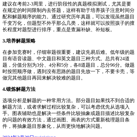
建议在考前2-3周里，进行阶段性的真题模拟测试，尤其是要
在规定的时间限制内去答题，这样有助于培养孩子注意时间分
配和解题顺序的能力。通过研究历年真题，可以发现虽然题目
千变万化，但题型不外乎那么几类，这样就可以按照孩子的擅
长程度对题型进行排序，重点是查漏补缺、补短板。
3.培养解题策略
在参加竞赛时，仔细审题很重要，建议先易后难。低年级的题
目有语音读题、中文题目和英文题目三种方式。总共有24道
题，分值分别为3分、4分和5分，各8道题目，总分96分。做题
时按照顺序做，遇到没有思路的题目先放一下，不要卡壳，等
做完其他题目再回来解决较难的题目。
4.锻炼解题方法
选项分析是解题的一种常用方法。部分题目如果找不到合适的
解题方法，或者求解过程比较复杂，可以考虑优先从选项入
手。图表辅助也是解决一些条件比较抽象或题目描述比较复杂
的问题的有效方法，通过画图、画表的方式重新梳理题目条
件，将抽象题目形象化，从而更快地解决问题。