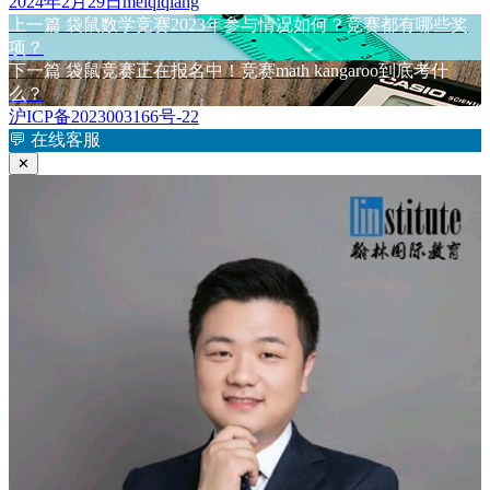
发
作
2024年2月29日
meiqiqiang
布
上
者
上一篇
袋鼠数学竞赛2023年参与情况如何？竞赛都有哪些奖
文
于
篇
项？
章
文
下
下一篇
袋鼠竞赛正在报名中！竞赛math kangaroo到底考什
章：
篇
么？
导
文
沪ICP备2023003166号-22
航
章：
💬
在线客服
✕