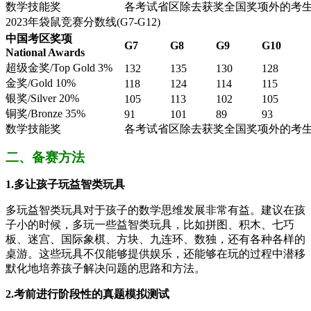
数学技能奖
各考试省区除去获奖全国奖项外的考生
2023年袋鼠竞赛分数线(G7-G12)
中国考区奖项
G7
G8
G9
G10
National Awards
超级金奖/Top Gold 3%
132
135
130
128
金奖/Gold 10%
118
124
114
115
银奖/Silver 20%
105
113
102
105
铜奖/Bronze 35%
91
101
89
93
数学技能奖
各考试省区除去获奖全国奖项外的考生
二、备赛方法
1.多让孩子玩益智类玩具
多玩益智类玩具对于孩子的数学思维发展非常有益。建议在孩
子小的时候，多玩一些益智类玩具，比如拼图、积木、七巧
板、迷宫、国际象棋、方块、九连环、数独，还有各种各样的
桌游。这些玩具不仅能够提供娱乐，还能够在玩的过程中潜移
默化地培养孩子解决问题的思路和方法。
2.考前进行阶段性的真题模拟测试