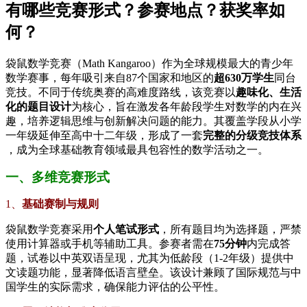
有哪些竞赛形式？参赛地点？获奖率如
何？
袋鼠数学竞赛（Math Kangaroo）作为全球规模最大的青少年
数学赛事，每年吸引来自87个国家和地区的​
​超630万学生​
​同台
竞技。不同于传统奥赛的高难度路线，该竞赛以​
​趣味化、生活
化的题目设计​
​为核心，旨在激发各年龄段学生对数学的内在兴
趣，培养逻辑思维与创新解决问题的能力。其覆盖学段从小学
一年级延伸至高中十二年级，形成了一套​
​完整的分级竞技体系​
，成为全球基础教育领域最具包容性的数学活动之一。
一、多维竞赛形式
1、​
​基础赛制与规则​
袋鼠数学竞赛采用​
​个人笔试形式​
​，所有题目均为选择题，严禁
使用计算器或手机等辅助工具。参赛者需在​
​75分钟​
​内完成答
题，试卷以中英双语呈现，尤其为低龄段（1-2年级）提供中
文读题功能，显著降低语言壁垒。该设计兼顾了国际规范与中
国学生的实际需求，确保能力评估的公平性。