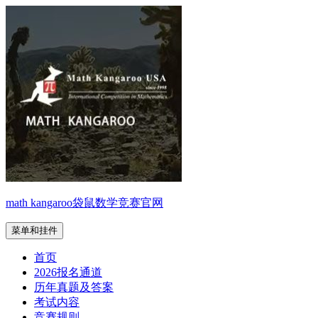
跳
至
内
容
math kangaroo袋鼠数学竞赛官网
菜单和挂件
首页
2026报名通道
历年真题及答案
考试内容
竞赛规则