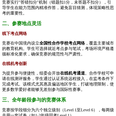
竞赛实行"答错扣分"机制（错题扣1分，未答题不扣分），引
导学生在能力范围内精准作答，避免盲目猜测，体现策略性思
考的重要性。
二、参赛地点灵活
​线下考点网络​
竞赛在中国境内设立​
​全国性合作学校考点网络​
​，覆盖主要城市
的教育机构。学生可选择就近考点参与笔试，考场环境严格遵
循标准化要求，确保竞赛的规范性与严肃性。
​在线机考创新​
为提升参与便捷性，组委会开放​
​在线机考通道​
​。合作学校可申
请在线测评服务，学生通过认证系统远程接入，在监考条件下
完成考试。该模式尤其惠及偏远地区学生，打破地理限制，使
更多数学爱好者能够无差别参与国际性赛事。
三、全年龄段参与的竞赛体系
竞赛按学段细分为六个独立级别（Level 1至Level 6），每两级
共用一套试卷（如1-2年级同考Level 1）。