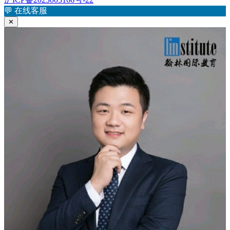
航
章：
💬
在线客服
✕