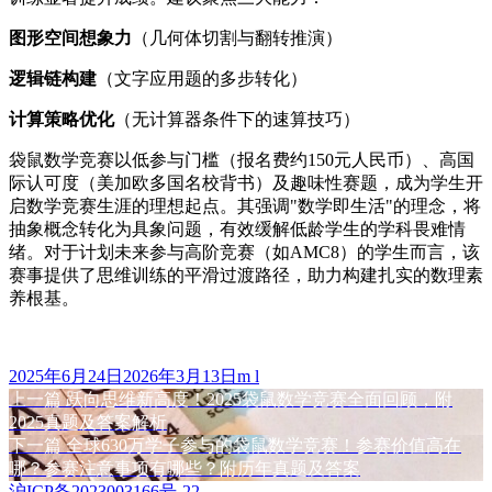
​图形空间想象力​
​（几何体切割与翻转推演）
​逻辑链构建​
​（文字应用题的多步转化）
​计算策略优化​
​（无计算器条件下的速算技巧）
袋鼠数学竞赛以低参与门槛（报名费约150元人民币）、高国
际认可度（美加欧多国名校背书）及趣味性赛题，成为学生开
启数学竞赛生涯的理想起点。其强调"数学即生活"的理念，将
抽象概念转化为具象问题，有效缓解低龄学生的学科畏难情
绪。对于计划未来参与高阶竞赛（如AMC8）的学生而言，该
赛事提供了思维训练的平滑过渡路径，助力构建扎实的数理素
养根基。
发
作
2025年6月24日
2026年3月13日
m l
布
上
者
上一篇
跃向思维新高度！2025袋鼠数学竞赛全面回顾，附
文
于
篇
2025真题及答案解析
章
文
下
下一篇
全球630万学子参与的袋鼠数学竞赛！参赛价值高在
章：
篇
哪？参赛注意事项有哪些？附历年真题及答案
导
文
沪ICP备2023003166号-22