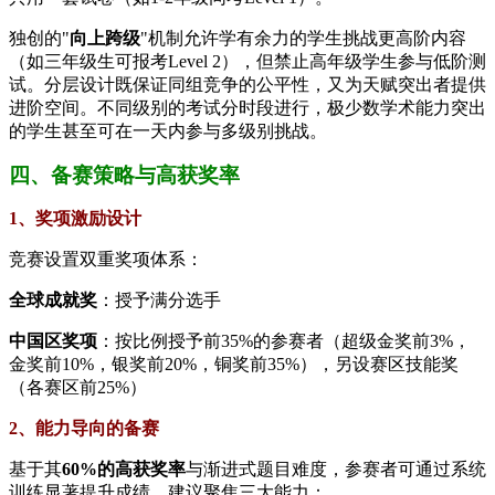
独创的"​
​向上跨级​
​"机制允许学有余力的学生挑战更高阶内容
（如三年级生可报考Level 2），但禁止高年级学生参与低阶测
试。分层设计既保证同组竞争的公平性，又为天赋突出者提供
进阶空间。不同级别的考试分时段进行，极少数学术能力突出
的学生甚至可在一天内参与多级别挑战。
四、备赛策略与高获奖率
1、
​奖项激励设计​
竞赛设置双重奖项体系：
​全球成就奖​
​：授予满分选手
​中国区奖项​
​：按比例授予前35%的参赛者（超级金奖前3%，
金奖前10%，银奖前20%，铜奖前35%），另设赛区技能奖
（各赛区前25%）
2、​​能力导向的备赛​
基于其​
​60%的高获奖率​
​与渐进式题目难度，参赛者可通过系统
训练显著提升成绩。建议聚焦三大能力：