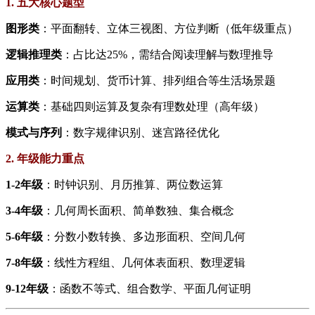
1. 五大核心题型
​图形类​
​：平面翻转、立体三视图、方位判断（低年级重点）
​逻辑推理类​
​：占比达25%，需结合阅读理解与数理推导
​应用类​
​：时间规划、货币计算、排列组合等生活场景题
​运算类​
​：基础四则运算及复杂有理数处理（高年级）
​模式与序列​
​：数字规律识别、迷宫路径优化
2. 年级能力重点
​1-2年级​
​：时钟识别、月历推算、两位数运算
​3-4年级​
​：几何周长面积、简单数独、集合概念
​5-6年级​
​：分数小数转换、多边形面积、空间几何
​7-8年级​
​：线性方程组、几何体表面积、数理逻辑
​9-12年级​
​：函数不等式、组合数学、平面几何证明