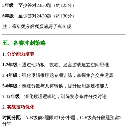
​5年级​
​：至少答对23/30题（约125分）
​6年级​
​：至少答对24/30题（约130分）
注：高年级分数线普遍高于低年级
五、备赛冲刺策略
1. 分阶能力培养
​1-2年级​
​：通过七巧板、数独、迷宫游戏建立空间思维
​3-4年级​
​：强化逻辑推理题专项训练，掌握集合交并运算
​5-6年级​
​：熟练分数与几何转换，提升应用题建模能力
​7-12年级​
​：深化数理逻辑链，训练复杂条件分类讨论
2. 实战技巧优化
​时间分配​
​：A-B级前8题限时1分钟/题，C-F级高分段题预留5
分钟