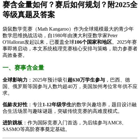
赛含金量如何？赛后如何规划？附2025全
等级真题及答案
袋鼠数学竞赛（Math Kangaroo）作为全球规模最大的青少年
数学思维挑战活动，自1980年由澳大利亚数学家Peter
O'Halloran发起以来，已覆盖全球​
​106个国家和地区​
​。2025年赛
事即将启动，本文系统梳理竞赛核心安排与策略，助力参赛者
高效备赛。
一、赛事含金量
​全球影响力​
​：2025年预计吸引​
​超630万学生参与​
​，巴西、德
国、俄罗斯等国参与人数均超40万，美国加州考位常年供不应
求。
​低龄友好性​
​：专注​
​1-12年级学生​
​的数学兴趣培养，题目设计融
合生活场景与趣味谜题，突破传统竞赛的高难度模式。
​进阶跳板​
​：作为国际竞赛入门首选，为后续参与AMC8、
SASMO等高阶赛事奠定基础。