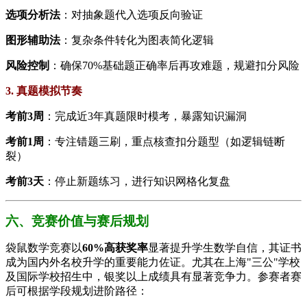
​选项分析法​
​：对抽象题代入选项反向验证
​图形辅助法​
​：复杂条件转化为图表简化逻辑
​风险控制​
​：确保70%基础题正确率后再攻难题，规避扣分风险
3. 真题模拟节奏
​考前3周​
​：完成近3年真题限时模考，暴露知识漏洞
​考前1周​
​：专注错题三刷，重点核查扣分题型（如逻辑链断
裂）
​考前3天​
​：停止新题练习，进行知识网格化复盘
六、竞赛价值与赛后规划
袋鼠数学竞赛以​
​60%高获奖率​
​显著提升学生数学自信，其证书
成为国内外名校升学的重要能力佐证。尤其在上海"三公"学校
及国际学校招生中，银奖以上成绩具有显著竞争力。参赛者赛
后可根据学段规划进阶路径：