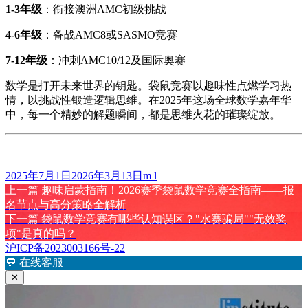
​1-3年级​
​：衔接澳洲AMC初级挑战
​4-6年级​
​：备战AMC8或SASMO竞赛
​7-12年级​
​：冲刺AMC10/12及国际奥赛
数学是打开未来世界的钥匙。袋鼠竞赛以趣味性点燃学习热
情，以挑战性锻造逻辑思维。在2025年这场全球数学嘉年华
中，每一个精妙的解题瞬间，都是思维火花的璀璨绽放。
发
作
2025年7月1日
2026年3月13日
m l
布
上
者
上一篇
趣味启蒙指南！2026赛季袋鼠数学竞赛全指南——报
文
于
篇
名节点与高分策略全解析
章
文
下
下一篇
袋鼠数学竞赛有哪些认知误区？"水赛骗局""无效奖
章：
篇
项"是真的吗？
导
文
沪ICP备2023003166号-22
航
章：
💬
在线客服
✕