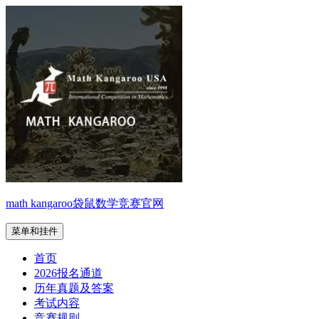
跳
至
内
容
math kangaroo袋鼠数学竞赛官网
菜单和挂件
首页
2026报名通道
历年真题及答案
考试内容
竞赛规则