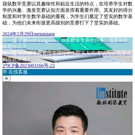
袋鼠数学竞赛以其趣味性和贴近生活的特点，在培养学生对数
学的兴趣、激发竞赛认知方面发挥着重要作用。其友好的得分
制度和对学生数学基础的重视，为学生们奠定了坚实的数学基
础，为他们未来衔接更高级别的竞赛打下了坚实的基础。
发
作
2024年2月29日
meiqiqiang
布
上
者
上一篇
了解math kangaroo！袋鼠数学竞赛的任务、愿景和价
文
于
篇
值是什么？
章
文
下
下一篇
袋鼠数学竞赛报名进行中！报名方式/考试内容/竞赛规
章：
篇
则尽在文中！
导
文
沪ICP备2023003166号-22
航
章：
💬
在线客服
✕