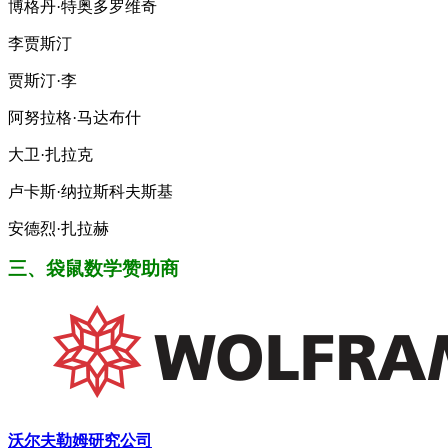
博格丹·特奥多罗维奇
李贾斯汀
贾斯汀·李
阿努拉格·马达布什
大卫·扎拉克
卢卡斯·纳拉斯科夫斯基
安德烈·扎拉赫
三、袋鼠数学赞助商
沃尔夫勒姆研究公司