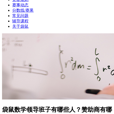
赛事动态
分数线/赛果
常见问题
辅导课程
关于袋鼠
袋鼠数学领导班子有哪些人？赞助商有哪