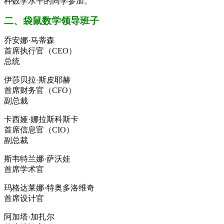
种数学水平的同学参加。
二、袋鼠数学领导班子
乔安娜·马蒂森
首席执行官（CEO）
总统
伊莎贝拉·斯皮耶赫
首席财务官（CFO）
副总裁
卡西娅·娜拉斯科斯卡
首席信息官（CIO）
副总裁
斯韦特兰娜·萨沃娃
首席学术官
玛格达莱娜·特奥多洛维奇
首席设计官
阿加塔·加扎尔