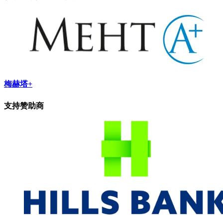
梅赫塔+
支持赞助商