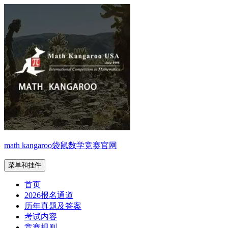
跳
至
内
容
math kangaroo袋鼠数学竞赛官网
菜单和挂件
首页
2026报名通道
历年真题及答案
考试内容
竞赛规则