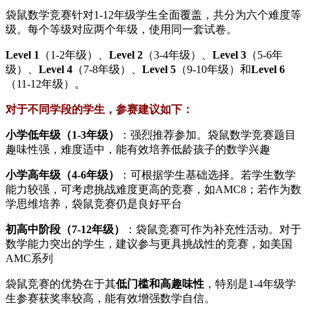
袋鼠数学竞赛针对1-12年级学生全面覆盖，共分为六个难度等
级。每个等级对应两个年级，使用同一套试卷。
​Level 1​
​（1-2年级）、​
​Level 2​
​（3-4年级）、​
​Level 3​
​（5-6年
级）、​
​Level 4​
​（7-8年级）、​
​Level 5​
​（9-10年级）和​
​Level 6​
（11-12年级）。
对于不同学段的学生，参赛建议如下：
​小学低年级（1-3年级）​
​：强烈推荐参加。袋鼠数学竞赛题目
趣味性强，难度适中，能有效培养低龄孩子的数学兴趣
小学高年级（4-6年级）​
​：可根据学生基础选择。若学生数学
能力较强，可考虑挑战难度更高的竞赛，如AMC8；若作为数
学思维培养，袋鼠竞赛仍是良好平台
初高中阶段（7-12年级）​
​：袋鼠竞赛可作为补充性活动。对于
数学能力突出的学生，建议参与更具挑战性的竞赛，如美国
AMC系列
袋鼠竞赛的优势在于其​
​低门槛和高趣味性​
​，特别是1-4年级学
生参赛获奖率较高，能有效增强数学自信。