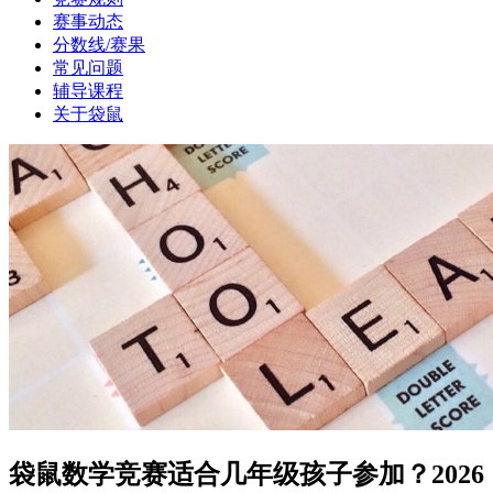
赛事动态
分数线/赛果
常见问题
辅导课程
关于袋鼠
袋鼠数学竞赛适合几年级孩子参加？2026