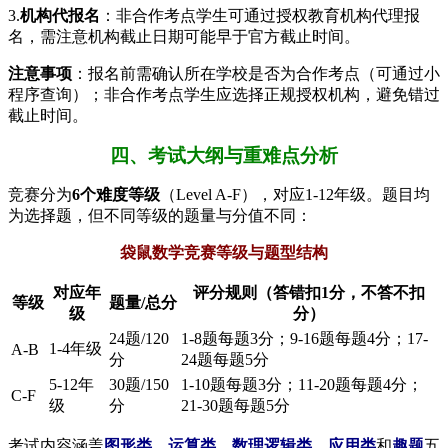
3.
机构代报名
：非合作考点学生可通过授权教育机构代理报
名，需注意机构截止日期可能早于官方截止时间。
注意事项
：报名前需确认所在学校是否为合作考点（可通过小
程序查询）；非合作考点学生应选择正规授权机构，避免错过
截止时间。
四、考试大纲与重难点分析
竞赛分为
6个难度等级
（Level A-F），对应1-12年级。题目均
为选择题，但不同等级的题量与分值不同：
袋鼠数学竞赛等级与题型结构
对应年
评分规则（答错扣1分，不答不扣
等级
题量/总分
级
分）
24题/120
1-8题每题3分；9-16题每题4分；17-
1-4年级
A-B
分
24题每题5分
5-12年
30题/150
1-10题每题3分；11-20题每题4分；
C-F
级
分
21-30题每题5分
考试内容涵盖
图形类
、
运算类
、
数理逻辑类
、
应用类
和
趣题
五