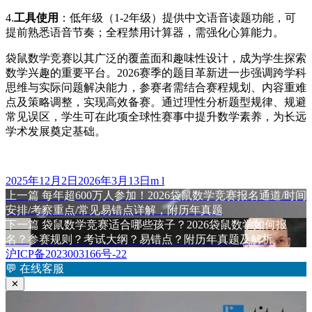
4.
工具使用
：低年级（1-2年级）提供中文语音读题功能，可
提前熟悉语音节奏；全程禁用计算器，需强化心算能力。
袋鼠数学竞赛以其广泛的覆盖面和趣味性设计，成为学生探索
数学兴趣的重要平台。2026赛季的题目革新进一步强调跨学科
思维与实际问题解决能力，参赛者需结合赛程规划、内容重难
点及策略调整，实现高效备赛。通过理性分析题型规律、规避
常见误区，学生可在此项全球性赛事中提升数学素养，为长远
学术发展奠定基础。
发
作
2025年12月2日
2026年3月13日
m l
布
上
者
上一篇
每年超600万人参加！2026袋鼠数学竞赛报名通道/时间
文
于
篇
安排/考察重点/常见易错点详解，附历年真题
章
文
下
下一篇
袋鼠数学竞赛适合哪些孩子？2026袋鼠数学如何报
章：
篇
名？参赛规则？考试大纲？易错点？附历年真题及解析
导
文
沪ICP备2023003166号-22
航
章：
💬
在线客服
✕