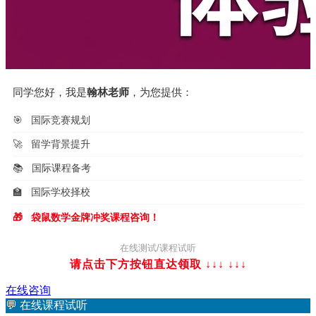
同学您好，我是
翰林老师
，为您提供：
🎯
国际竞赛规划
🚀
留学背景提升
📚
国际课程备考
🏫
国际学校择校
🎁
袋鼠数学金牌冲奖课程咨询！
在线测试/课程试听
请点击下方按钮直达领取 ↓↓↓
↓↓↓
在线咨询
💬
在线课程试听