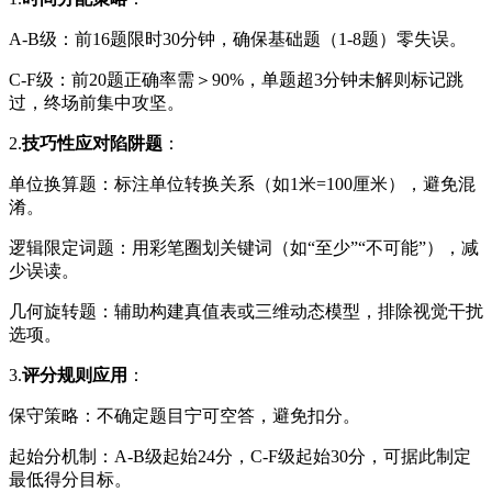
A-B级：前16题限时30分钟，确保基础题（1-8题）零失误。
C-F级：前20题正确率需＞90%，单题超3分钟未解则标记跳
过，终场前集中攻坚。
2.
技巧性应对陷阱题
：
单位换算题：标注单位转换关系（如1米=100厘米），避免混
淆。
逻辑限定词题：用彩笔圈划关键词（如“至少”“不可能”），减
少误读。
几何旋转题：辅助构建真值表或三维动态模型，排除视觉干扰
选项。
3.
评分规则应用
：
保守策略：不确定题目宁可空答，避免扣分。
起始分机制：A-B级起始24分，C-F级起始30分，可据此制定
最低得分目标。