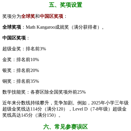
五、奖项设置
奖项分为
全球奖
和
中国区奖项
：
全球奖项
：Math Kangaroo成就奖（满分获得者）。
中国区奖项
：
超级金奖：排名前3%
金奖：排名前10%
银奖：排名前20%
铜奖：排名前35%
数学技能奖：各赛区除全国奖项外前25%
近年来分数线持续攀升，竞争加剧。例如，2025年小学三年级
超级金奖线达114分（满分120），Level D（7-8年级）超级金
奖线高达145分（满分150）。
六、常见参赛误区