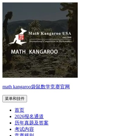
跳
至
内
容
math kangaroo袋鼠数学竞赛官网
菜单和挂件
首页
2026报名通道
历年真题及答案
考试内容
竞赛规则