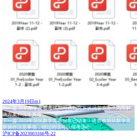
发
作
2024年3月19日
m l
布
上
者
上一篇
袋鼠数学竞赛考试期间遇到突发状况怎么办？内附解
文
于
篇
决方案和历年真题
章
文
下
下一篇
2024年袋鼠数学竞赛报名已结束！请查收袋鼠数学竞
章：
篇
赛操作注意事项，错过的话可以报考这个
导
文
沪ICP备2023003166号-22