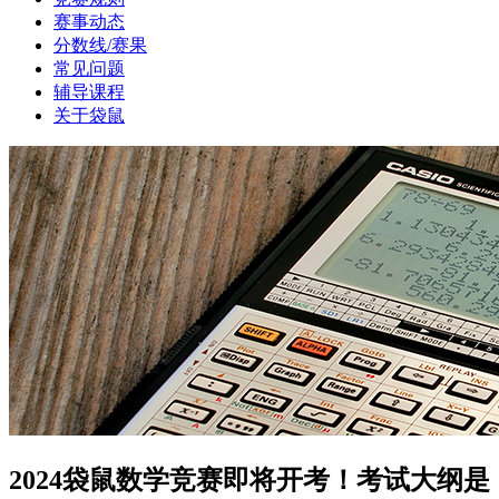
赛事动态
分数线/赛果
常见问题
辅导课程
关于袋鼠
2024袋鼠数学竞赛即将开考！考试大纲是