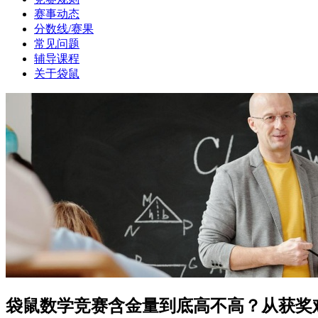
赛事动态
分数线/赛果
常见问题
辅导课程
关于袋鼠
袋鼠数学竞赛含金量到底高不高？从获奖