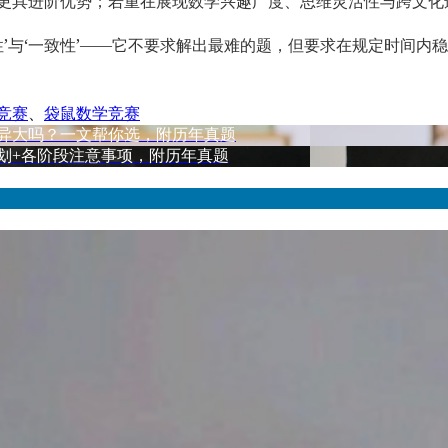
列更具进阶优势；若重在展现数学兴趣广度、思维灵活性与跨文化
性’与‘一致性’——它不要求解出最难的题，但要求在规定时间
竞赛
、
袋鼠数学竞赛
异大吗？一文帮你选，附历年真题
划+各阶段注意事项，附历年真题