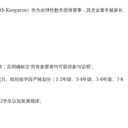
Kangaroo）作为全球性数学思维赛事，其含金量常被家长
，且明确标注‘所有参赛者均可获得参与证明’。
组别按学段严格划分：1-2年级、3-4年级、5-6年级、7-8
2学生认知发展规律。