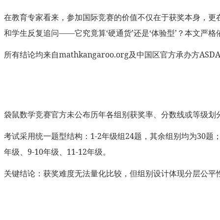
在教育专家看来，参加国际竞赛的价值不仅在于获奖本身，更在于
和学生反复追问——它究竟算‘硬通货’还是‘体验型’？本文严
所有结论均来自mathkangaroo.org及中国区官方承办
袋鼠数学竞赛官方未公布历年各组别获奖率、分数线或等级划分
考试采用统一题型结构：1-2年级组24题，其余组别均为30题
年级、9-10年级、11-12年级。
关键结论：获奖难度无法量化比较，但组别设计体现分层公平性