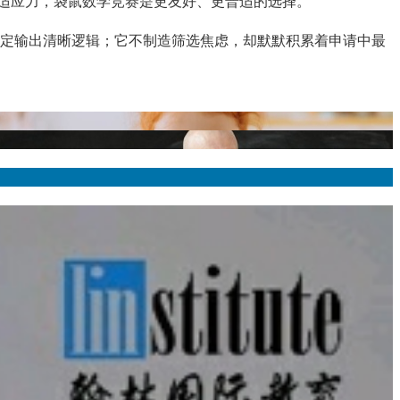
适应力，袋鼠数学竞赛是更友好、更普适的选择。
内稳定输出清晰逻辑；它不制造筛选焦虑，却默默积累着申请中最