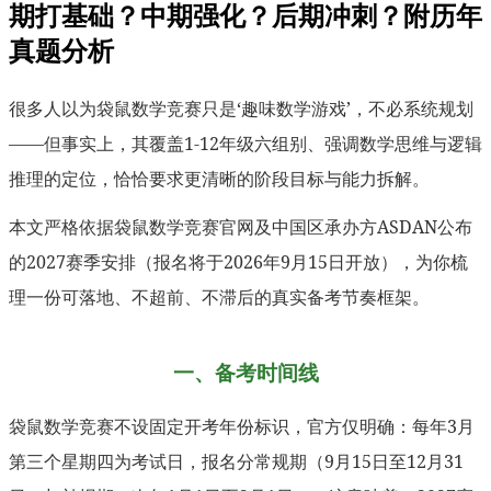
期打基础？中期强化？后期冲刺？附历年
真题分析
很多人以为袋鼠数学竞赛只是‘趣味数学游戏’，不必系统规划
——但事实上，其覆盖1-12年级六组别、强调数学思维与逻辑
推理的定位，恰恰要求更清晰的阶段目标与能力拆解。
本文严格依据袋鼠数学竞赛官网及中国区承办方ASDAN公布
的2027赛季安排（报名将于2026年9月15日开放），为你梳
理一份可落地、不超前、不滞后的真实备考节奏框架。
一、备考时间线
袋鼠数学竞赛不设固定开考年份标识，官方仅明确：每年3月
第三个星期四为考试日，报名分常规期（9月15日至12月31