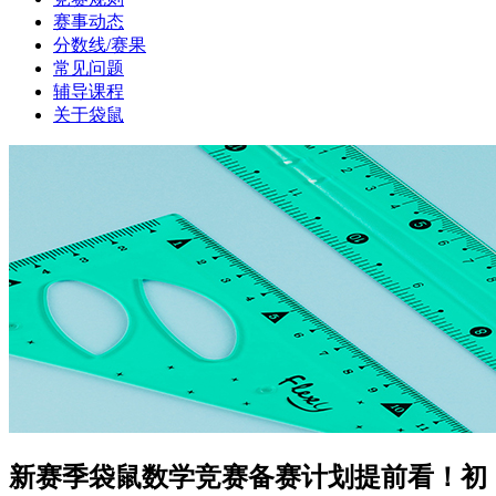
赛事动态
分数线/赛果
常见问题
辅导课程
关于袋鼠
新赛季袋鼠数学竞赛备赛计划提前看！初