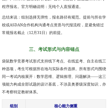
程序报名。官方明确说明：无纯个人直报通道。
总结来说：组别选择无弹性，报名路径有规范。提前与所在学
校或ASDAN合作机构沟通考点资质与代报流程，是避免错过
常规报名截止（12月31日）的前提。
三、考试形式与内容锚点
袋鼠数学竞赛考试形式支持线下考点、在线监考、自主在线三
种选项，考生可根据所在地与实际条件选择。所有形式均围绕
同一考试内核展开：数学思维、逻辑推理、问题解决——这三
项能力构成全部试题的设计基底，不涉及奥赛级深度知识，亦
不考察特定教材体系。
组别
核心能力侧重