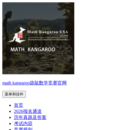
跳
至
内
容
math kangaroo袋鼠数学竞赛官网
菜单和挂件
首页
2026报名通道
历年真题及答案
考试内容
竞赛规则