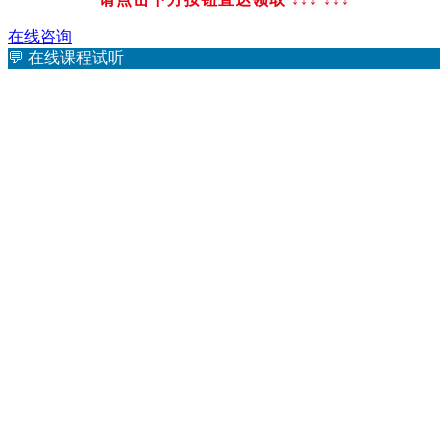
在线咨询
💬
在线课程试听