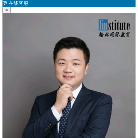
文
💬
在线客服
航
章：
✕