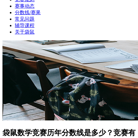
赛事动态
分数线/赛果
常见问题
辅导课程
关于袋鼠
袋鼠数学竞赛历年分数线是多少？竞赛有