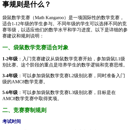
事规则是什么？
袋鼠数学竞赛（Math Kangaroo）是一项国际性的数学竞赛，
适合1-12年级的学生参与。不同年级的学生可以选择不同的竞
赛等级，以适应他们的数学水平和学习进度。以下是详细的参
赛建议和规则说明：
一、袋鼠数学竞赛适合对象
1-2年级
：入门竞赛建议从袋鼠数学竞赛开始，参加袋鼠L1级
别比赛。这个阶段的重点是培养学生的数学逻辑和竞赛思维。
3-4年级
：可以参加袋鼠数学竞赛L2级别比赛，同时准备入门
级的AMC8数学竞赛。
5-6年级
：可以参加袋鼠数学竞赛L3级别比赛，目标是在
AMC8数学竞赛中取得奖项。
二、竞赛赛制规则
考试时间