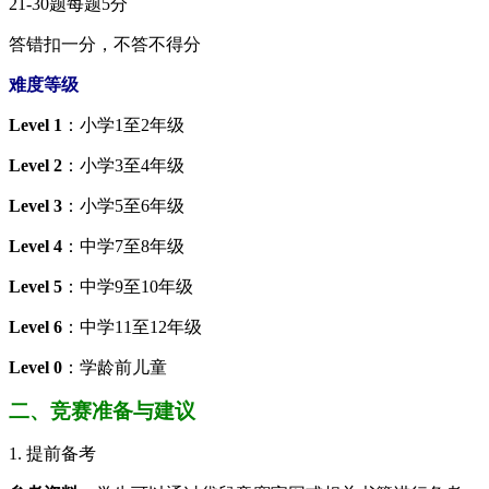
21-30题每题5分
答错扣一分，不答不得分
难度等级
Level 1
：小学1至2年级
Level 2
：小学3至4年级
Level 3
：小学5至6年级
Level 4
：中学7至8年级
Level 5
：中学9至10年级
Level 6
：中学11至12年级
Level 0
：学龄前儿童
二、竞赛准备与建议
1. 提前备考