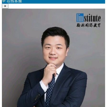
章：
💬
在线客服
✕