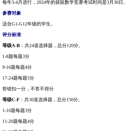
每年3-4月进行，2024年的袋鼠数学竞赛考试时间是3月30日。
参赛对象
适合G1-G12年级的学生。
评分标准
等级A-B
：共24道选择题，总分120分。
1-8题每题3分
9-16题每题4分
17-24题每题5分
答错扣一分，不答不得分
等级C-F
：共30道选择题，总分150分。
1-10题每题3分
11-20题每题4分