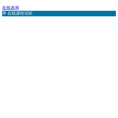
在线咨询
💬
在线课程试听