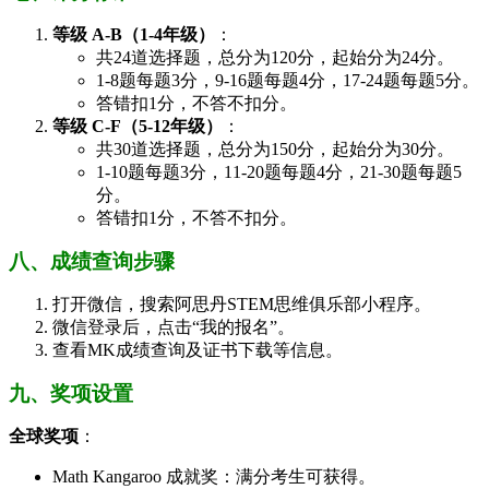
等级 A-B（1-4年级）
：
共24道选择题，总分为120分，起始分为24分。
1-8题每题3分，9-16题每题4分，17-24题每题5分。
答错扣1分，不答不扣分。
等级 C-F（5-12年级）
：
共30道选择题，总分为150分，起始分为30分。
1-10题每题3分，11-20题每题4分，21-30题每题5
分。
答错扣1分，不答不扣分。
八、成绩查询步骤
打开微信，搜索阿思丹STEM思维俱乐部小程序。
微信登录后，点击“我的报名”。
查看MK成绩查询及证书下载等信息。
九、奖项设置
全球奖项
：
Math Kangaroo 成就奖：满分考生可获得。