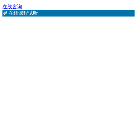
在线咨询
💬
在线课程试听