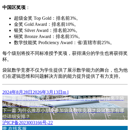
中国区奖项
：
超级金奖 Top Gold：排名前3%。
金奖 Gold Award：排名前10%。
银奖 Silver Award：排名前20%。
铜奖 Bronze Award：排名前35%。
数学技能奖 Proficiency Award：省/直辖市前25%。
每个级别将按不同标准授予奖项，获得满分的学生也将获得奖
杯。
袋鼠数学竞赛不仅为学生提供了展示数学能力的舞台，也为他
们在逻辑思维和问题解决方面的能力提升提供了有力支持。
发
作
2024年8月28日
2026年3月13日
m l
布
上
者
上一篇
低龄段首选竞赛！2025年袋鼠数学竞赛何时报名？袋
文
于
篇
鼠竞赛考察哪些知识点？
章
文
下
下一篇
为什么推荐小朋友参加袋鼠数学竞赛？袋鼠数学有哪
章：
篇
些详细安排？
导
文
沪ICP备2023003166号-22
航
章：
💬
在线客服