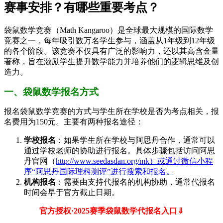
赛事安排？有哪些重要考点？
袋鼠数学竞赛（Math Kangaroo）是全球最大规模的国际数学
竞赛之一，每年吸引数万名学生参与，涵盖从1年级到12年级
的各个阶段。该竞赛不仅具有广泛的影响力，还以其高含金量
著称，旨在激励学生提升数学能力并培养他们的逻辑思维及创
造力。
一、袋鼠数学报名方式
报名袋鼠数学竞赛的方式与学生所在学校是否为考点相关，报
名费用为150元。主要有两种报名途径：
学校报名
：如果学生所在学校与阿思丹合作，通常可以
通过学校老师的协助进行报名。具体步骤包括访问阿思
丹官网（
http://www.seedasdan.org/mk）或通过微信小程
序“阿思丹国际理科测评”进行搜索和报名。
机构报名
：需要由支持代报名的机构协助，通常代报名
时间会早于官方截止日期。
官方授权·2025赛季袋鼠数学代报名入口⇓