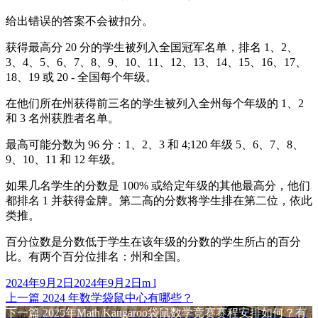
给出错误的答案不会被扣分。
获得最高分 20 分的学生被列入全国冠军名单，排名 1、2、
3、4、5、6、7、8、9、10、11、12、13、14、15、16、17、
18、19 或 20 - 全国每个年级。
在他们所在州获得前三名的学生被列入全州每个年级的 1、2
和 3 名州获胜者名单。
最高可能分数为 96 分：1、2、3 和 4;120 年级 5、6、7、8、
9、10、11 和 12 年级。
如果几名学生的分数是 100% 或给定年级的其他最高分，他们
都排名 1 并获得金牌。第二高的分数将学生排在第二位，依此
类推。
百分位数是分数低于学生在该年级的分数的学生所占的百分
比。有两个百分位排名：州和全国。
发
作
2024年9月2日
2024年9月2日
m l
布
上
者
上一篇
2024 年数学袋鼠中心有哪些？
文
于
篇
下
下一篇
2025年Math Kangaroo袋鼠数学竞赛赛程安排如何？有