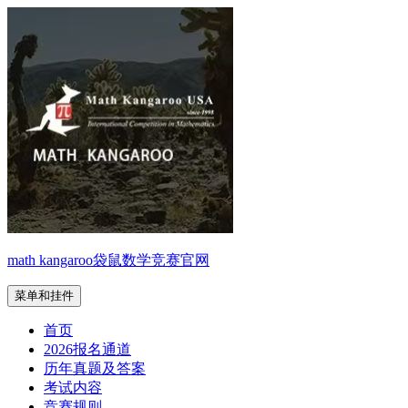
跳
至
内
容
math kangaroo袋鼠数学竞赛官网
菜单和挂件
首页
2026报名通道
历年真题及答案
考试内容
竞赛规则