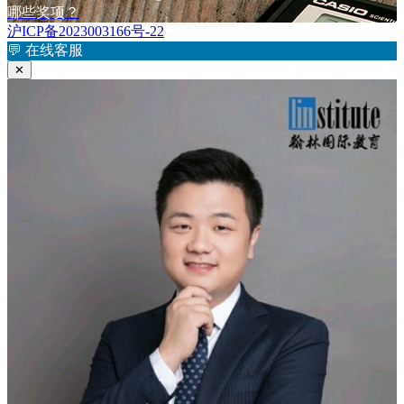
章
文
篇
哪些奖项？
章：
文
沪ICP备2023003166号-22
导
章：
💬
在线客服
航
✕