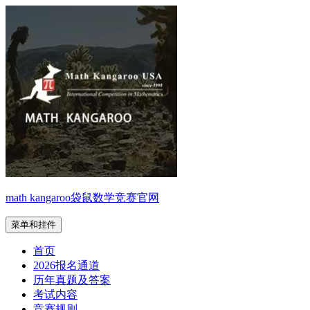
跳
至
内
容
math kangaroo袋鼠数学竞赛官网
菜单和挂件
首页
2026报名通道
历年真题及答案
考试内容
竞赛规则