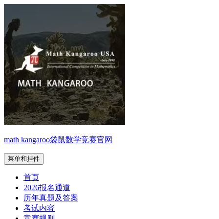
跳
至
内
容
math kangaroo袋鼠数学竞赛官网
菜单和挂件
首页
2026报名通道
历年真题及答案
考试内容
竞赛规则