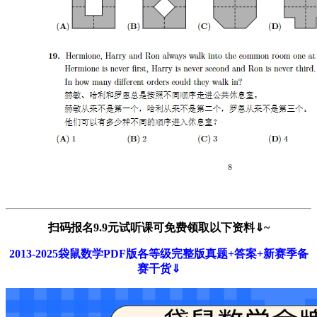
扫码报名9.9元试听课可免费领取以下资料⇓~
2013-2025袋鼠数学PDF版各等级完整版真题+答案+新赛季备
赛干货
⇓