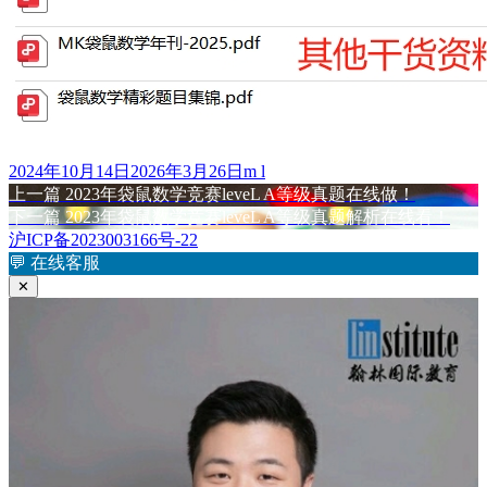
发
作
2024年10月14日
2026年3月26日
m l
布
上
者
上一篇
2023年袋鼠数学竞赛leveL A等级真题在线做！
文
于
篇
下
下一篇
2023年袋鼠数学竞赛leveL A等级真题解析在线看！
章
文
篇
沪ICP备2023003166号-22
章：
文
💬
在线客服
导
章：
✕
航