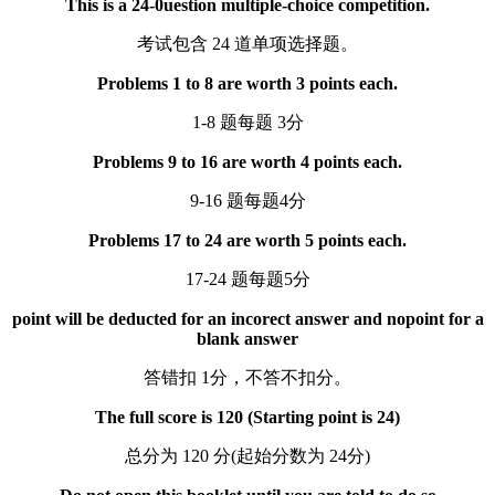
This is a 24-0uestion multiple-choice competition.
考试包含 24 道单项选择题。
Problems 1 to 8 are worth 3 points each.
1-8 题每题 3分
Problems 9 to 16 are worth 4 points each.
9-16 题每题4分
Problems 17 to 24 are worth 5 points each.
17-24 题每题5分
point will be deducted for an incorect answer and nopoint for a
blank answer
答错扣 1分，不答不扣分。
The full score is 120 (Starting point is 24)
总分为 120 分(起始分数为 24分)