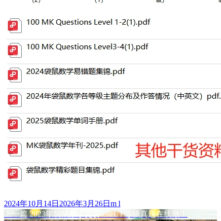
发
作
2024年10月14日
2026年3月26日
m l
布
上
者
上一篇
2023年袋鼠数学竞赛leveL F等级真题在线做！
文