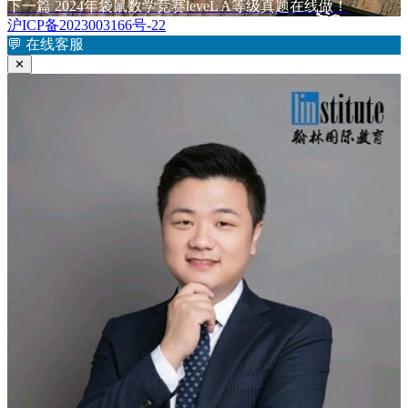
于
篇
下
下一篇
2024年袋鼠数学竞赛leveL A等级真题在线做！
章
文
篇
沪ICP备2023003166号-22
章：
文
💬
在线客服
导
章：
✕
航