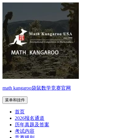
跳
至
内
容
math kangaroo袋鼠数学竞赛官网
菜单和挂件
首页
2026报名通道
历年真题及答案
考试内容
竞赛规则