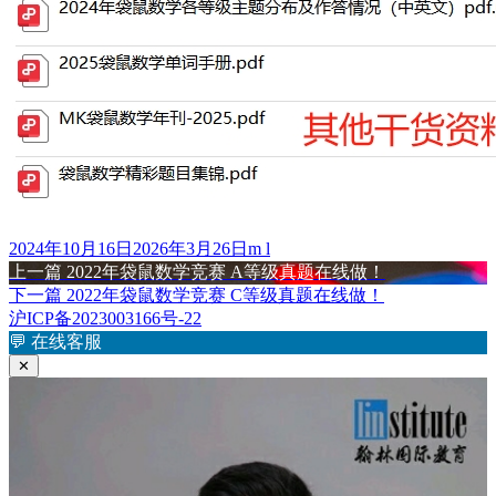
发
作
2024年10月16日
2026年3月26日
m l
布
上
者
上一篇
2022年袋鼠数学竞赛 A等级真题在线做！
文
于
篇
下
下一篇
2022年袋鼠数学竞赛 C等级真题在线做！
章
文
篇
沪ICP备2023003166号-22
章：
文
💬
在线客服
导
章：
✕
航