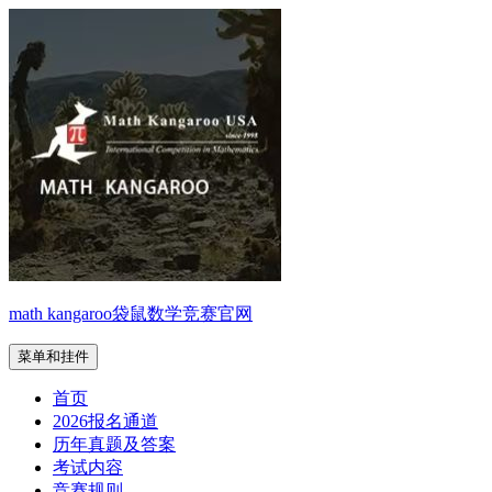
跳
至
内
容
math kangaroo袋鼠数学竞赛官网
菜单和挂件
首页
2026报名通道
历年真题及答案
考试内容
竞赛规则