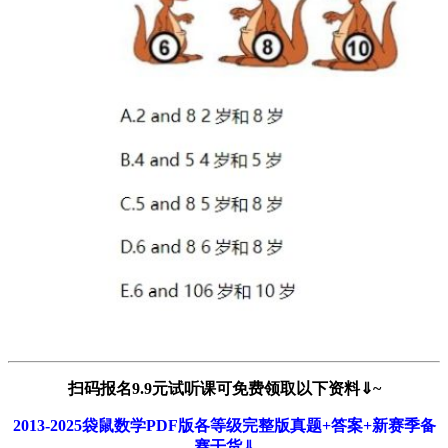
扫码报名9.9元试听课可免费领取以下资料⇓~
2013-2025袋鼠数学PDF版各等级完整版真题+答案+新赛季备
赛干货
⇓