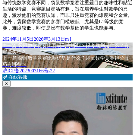
与传统数学竞赛不同，袋鼠数学竞赛注重题目的趣味性和贴近
生活的特点。竞赛题目灵活有趣，旨在培养学生对数学的兴
趣，激发他们的竞赛认知，而非只注重竞赛的难度和含金量。
此外，袋鼠数学竞赛的参赛门槛较低，尤其是L1等级的竞
赛，难度较低，即使是没有数学基础的学生也能参与。
发
作
2024年11月5日
2026年3月13日
m l
布
上
者
上一篇
袋鼠数学竞赛比赛规则有哪些？报考规则是什么？有
文
于
篇
哪些奖项？
章
文
下
下一篇
袋鼠数学竞赛比赛优势是什么？袋鼠数学竞赛得分技
章：
篇
巧有哪些？
导
文
沪ICP备2023003166号-22
航
章：
💬
在线客服
✕