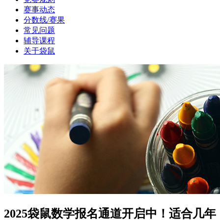
赛事动态
分数线/赛果
常见问题
辅导课程
关于袋鼠
2025袋鼠数学报名通道开启中！适合几年