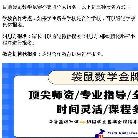
目前袋鼠数学竞赛不支持个人报名，以下是三种报名方式：
学校合作考点
：如果学生所在学校是合作学校，可以通过学校
集体报名。
阿思丹报名
：家长可以通过微信搜索“阿思丹国际理科测评”小
程序进行报名。
教育机构代报名
：通过合作教育机构进行报名。