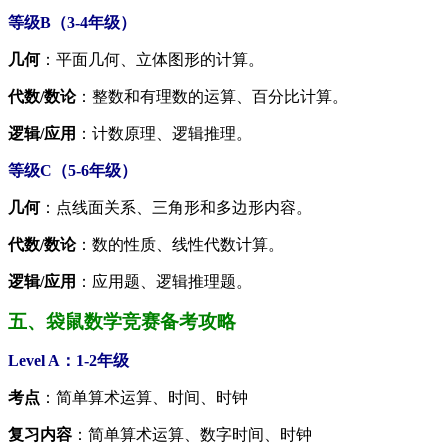
等级B（3-4年级）
几何
：平面几何、立体图形的计算。
代数/数论
：整数和有理数的运算、百分比计算。
逻辑/应用
：计数原理、逻辑推理。
等级C（5-6年级）
几何
：点线面关系、三角形和多边形内容。
代数/数论
：数的性质、线性代数计算。
逻辑/应用
：应用题、逻辑推理题。
五、袋鼠数学竞赛备考攻略
Level A：1-2年级
考点
：简单算术运算、时间、时钟
复习内容
：简单算术运算、数字时间、时钟