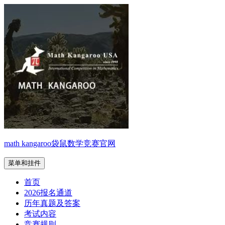
跳
至
内
容
math kangaroo袋鼠数学竞赛官网
菜单和挂件
首页
2026报名通道
历年真题及答案
考试内容
竞赛规则