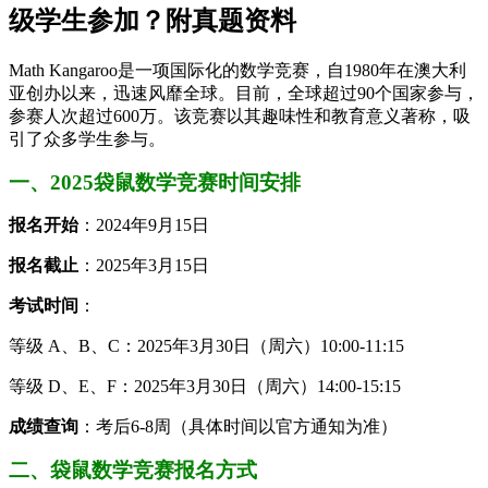
级学生参加？附真题资料
Math Kangaroo是一项国际化的数学竞赛，自1980年在澳大利
亚创办以来，迅速风靡全球。目前，全球超过90个国家参与，
参赛人次超过600万。该竞赛以其趣味性和教育意义著称，吸
引了众多学生参与。
一、2025袋鼠数学竞赛时间安排
报名开始
：2024年9月15日
报名截止
：2025年3月15日
考试时间
：
等级 A、B、C：2025年3月30日（周六）10:00-11:15
等级 D、E、F：2025年3月30日（周六）14:00-15:15
成绩查询
：考后6-8周（具体时间以官方通知为准）
二、袋鼠数学竞赛报名方式