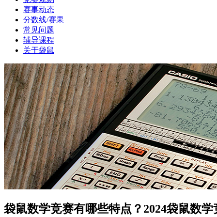
赛事动态
分数线/赛果
常见问题
辅导课程
关于袋鼠
袋鼠数学竞赛有哪些特点？2024袋鼠数