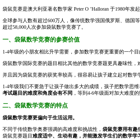
袋鼠竞赛是澳大利亚著名数学家 Peter O ’Halloran 于198
全球参与人数有超过600万人，像传统数学强国俄罗斯、德国等
超过58,000人次参加袋鼠数学竞赛了。
一、袋鼠数学竞赛的参赛价值
1-4年级的小朋友相比升学需要，参加数学竞赛更重要的一个
袋鼠数学国际竞赛的题目相比其他的数学竞赛题更具趣味性，
并且因为袋鼠竞赛的获奖率较高，很容易让孩子建立起对数学
1-4年级我们不要急于让孩子做出多大的成绩，孩子把数学思
考试题目的难度和角度会有不同
，等到4-6年级面对加大难度
二、袋鼠数学竞赛的特点
袋鼠数学竞赛更偏向于生活运用。
不同于传统数学奥赛强调的高难度和挑战性，
袋鼠竞赛用有趣
袋鼠竞赛题目
难度适中、生动有趣，并能激发学生们的数学学