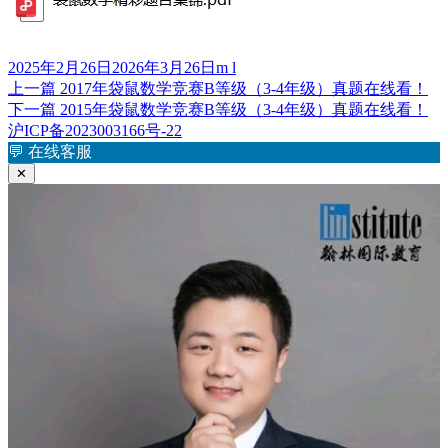
发
作
2025年2月26日
2026年3月26日
m l
布
上
者
上一篇
2017年袋鼠数学竞赛B等级（3-4年级）真题在线看！
文
于
篇
下
下一篇
2015年袋鼠数学竞赛B等级（3-4年级）真题在线看！
章
文
篇
沪ICP备2023003166号-22
章：
文
💬
在线客服
导
章：
✕
航