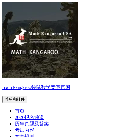
跳
至
内
容
math kangaroo袋鼠数学竞赛官网
菜单和挂件
首页
2026报名通道
历年真题及答案
考试内容
竞赛规则