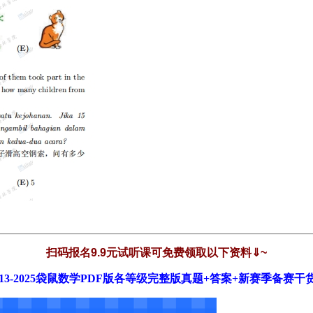
扫码报名9.9元试听课可免费领取以下资料⇓~
013-2025袋鼠数学PDF版各等级完整版真题+答案+新赛季备赛干