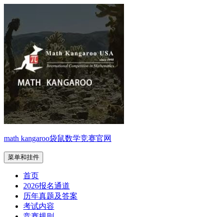
跳
至
内
容
math kangaroo袋鼠数学竞赛官网
菜单和挂件
首页
2026报名通道
历年真题及答案
考试内容
竞赛规则