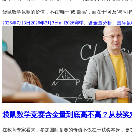
袋鼠数学竞赛的价值，不在‘唯一’或‘最高’，而在于‘可及’与
发
作
标
2026年7月3日
2026年7月3日
m l
2026赛季
、
含金量分析
、
国际竞
布
者
签
于
袋鼠数学竞赛含金量到底高不高？从获奖
在教育专家看来，参加国际竞赛的价值不仅在于获奖本身，更在于