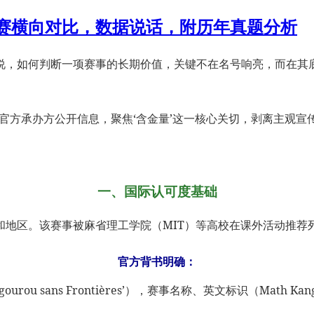
赛横向对比，数据说话，附历年真题分析
说，如何判断一项赛事的长期价值，关键不在名号响亮，而在其
区官方承办方公开信息，聚焦‘含金量’这一核心关切，剥离主观宣传，
一、国际认可度基础
和地区。该赛事被麻省理工学院（MIT）等高校在课外活动推荐
官方背书明确：
gourou sans Frontières’），赛事名称、英文标识（Math Kang