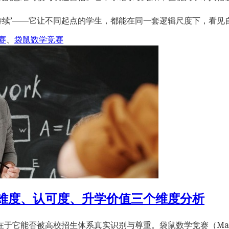
‘可持续’——它让不同起点的学生，都能在同一套逻辑尺度下，看
赛
、
袋鼠数学竞赛
难度、认可度、升学价值三个维度分析
它能否被高校招生体系真实识别与尊重。袋鼠数学竞赛（Math 