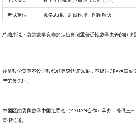
考试定位
数学思维、逻辑推理、问题解决
总结来说：袋鼠数学竞赛的定位更侧重普适性数学素养的趣味
袋鼠数学竞赛不设分数线或等级认证体系，不提供GPA换算
型荣誉凭证。
中国区由袋鼠数学中国组委会（ASDAN合作）承办，提供三种
直报通道。