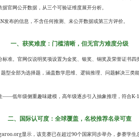
格依据官网公开数据，从三个可验证维度展开分析。
方ASDAN发布的信息，不含任何推测、未公开数据或第三方评价。
一、获奖难度：门槛清晰，但无官方难度分级
标准。官网仅说明奖项设置为金奖、银奖、铜奖及荣誉证书四类
；题型全部为选择题，涵盖数学思维、逻辑推理、问题解决三类能力。
——低年级侧重趣味建模，高年级逐步引入抽象推理，符合K-1
二、国际认可度：全球覆盖，名校推荐名录可查
garoo.org显示，该竞赛已在超过90个国家同步举办，参赛