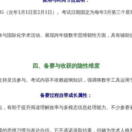
35（次年1月1日至2月1日）。考试日期固定为每年3月第三个星期四
与国际化学术活动、展现跨年级数学思维韧性方面，具有辅助说明
四、备赛与收获的隐性维度
支持灵活参与。考试内容不依赖超纲知识，强调将数学工具运用
备赛过程自带成长属性：
有助于提升阅读理解效率与多模态信息处理能力。不少参赛者反馈
成的思维习惯与表达自信。它不承诺录取结果，但确为学术人格