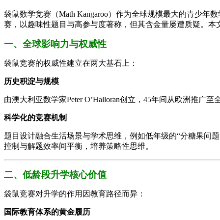
袋鼠数学竞赛（Math Kangaroo）作为全球规模最大的青少年数
赛，以趣味性题目与高参与度著称，但其含金量屡遭质疑。本
一、全球影响力与权威性
袋鼠竞赛的权威性建立在两大基石上：
​历史积淀与规模​
由澳大利亚数学家Peter O’Halloran创立，45年间
​科学化的竞赛机制​
题目设计融合生活场景与学术思维，例如低年级的“分糖果问题
控制与解题效率间平衡，培养策略性思维。
二、低龄段升学核心价值
袋鼠竞赛对升学的作用因教育路径而异：
​国际教育体系的黄金履历​