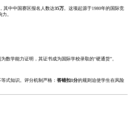
​，其中中国赛区报名人数达​
​35万​
​。这项起源于1980年的国际竞
响力。
明确列为数学能力证明，其证书成为国际学校录取的“硬通货”。
等式知识。评分机制严格：​
​答错扣1分​
​的规则迫使学生在风险