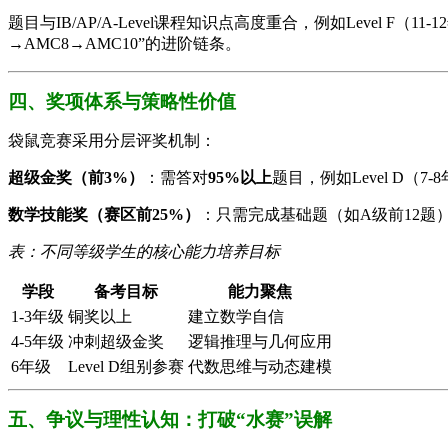
题目与IB/AP/A-Level课程知识点高度重合，例如Level
→AMC8→AMC10”的进阶链条。
四、奖项体系与策略性价值
袋鼠竞赛采用分层评奖机制：
​超级金奖（前3%）​
​：需答对​
​95%以上​
​题目，例如Level D（
​数学技能奖（赛区前25%）​
​：只需完成基础题（如A级前12
表：不同等级学生的核心能力培养目标
学段
备考目标
能力聚焦
1-3年级
铜奖以上
建立数学自信
4-5年级
冲刺超级金奖
逻辑推理与几何应用
6年级
Level D组别参赛
代数思维与动态建模
五、争议与理性认知：打破“水赛”误解