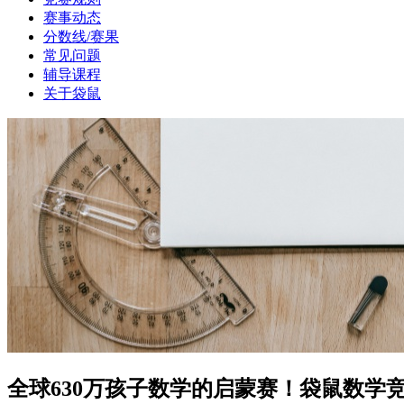
赛事动态
分数线/赛果
常见问题
辅导课程
关于袋鼠
全球630万孩子数学的启蒙赛！袋鼠数