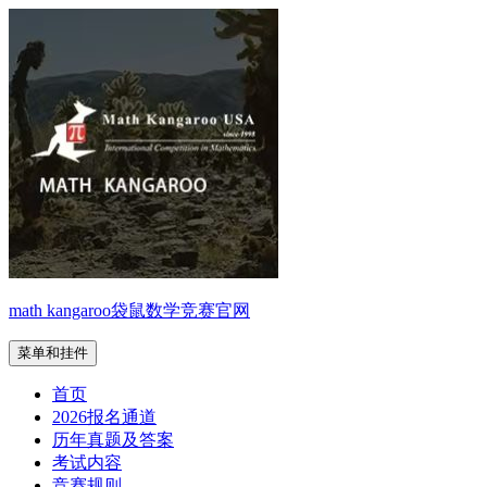
跳
至
内
容
math kangaroo袋鼠数学竞赛官网
菜单和挂件
首页
2026报名通道
历年真题及答案
考试内容
竞赛规则