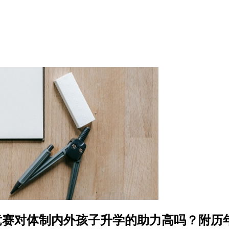
学竞赛对体制内外孩子升学的助力高吗？附历