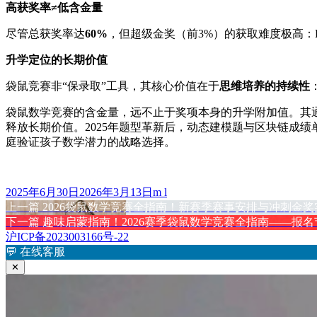
​高获奖率≠低含金量​
尽管总获奖率达​
​60%​
​，但超级金奖（前3%）的获取难度极高：L
​升学定位的长期价值​
袋鼠竞赛非“保录取”工具，其核心价值在于​
​思维培养的持续性​
袋鼠数学竞赛的含金量，远不止于奖项本身的升学附加值。其通
释放长期价值。2025年题型革新后，动态建模题与区块链成
庭验证孩子数学潜力的战略选择。
发
作
2025年6月30日
2026年3月13日
m l
布
上
者
上一篇
2026袋鼠数学竞赛全指南！新赛季赛事安排与冲刺金奖实
文
于
篇
下
下一篇
趣味启蒙指南！2026赛季袋鼠数学竞赛全指南——报
章
文
篇
沪ICP备2023003166号-22
章：
文
💬
在线客服
导
章：
✕
航