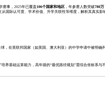
学赛事，2025年已覆盖​
​106个国家和地区​
​，年参赛人数突破​
​780万​
文从国际认可度、学术价值、升学关联性等维度，解析其真实影
从欧洲推广至全球，在英联邦国家（如英国、澳大利亚）的中学申请中被
”培养基础运算能力，高年级的“最优路径规划”需综合坐标系与不