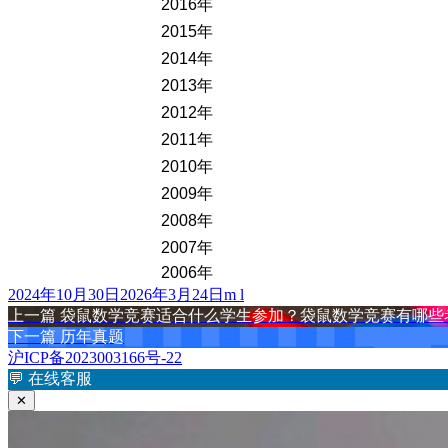
2016年
2015年
2014年
2013年
2012年
2011年
2010年
2009年
2008年
2007年
2006年
发
作
2024年10月30日
2026年3月24日
m l
布
上
者
上一篇
袋鼠数学竞赛适合什么学生参加？袋鼠数学竞赛有哪些
文
于
篇
下
下一篇
历年真题
章
文
篇
沪ICP备2023003166号-22
章：
文
💬
在线客服
导
章：
✕
航