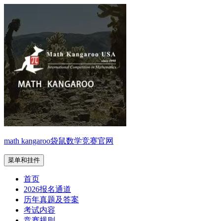
跳
至
内
容
math kangaroo袋鼠数学竞赛官网
菜单和挂件
首页
2026报名通道
历年真题及答案
考试内容
竞赛规则