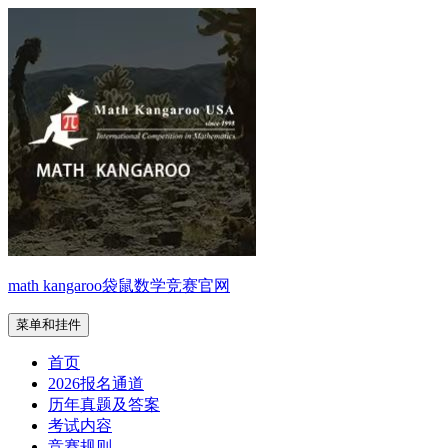
跳
至
内
容
math kangaroo袋鼠数学竞赛官网
菜单和挂件
首页
2026报名通道
历年真题及答案
考试内容
竞赛规则