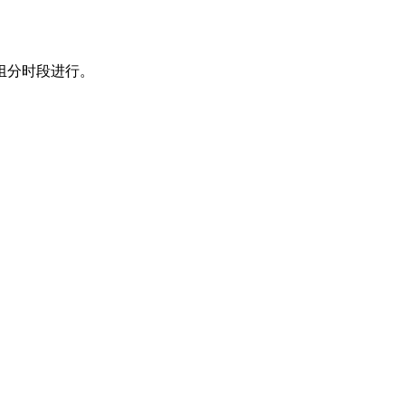
级组分时段进行。