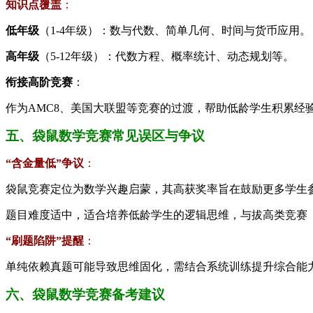
知识点覆盖
：
低年级
（1-4年级）：数与代数、简单几何、时间与货币应用。
高年级
（5-12年级）：代数方程、概率统计、动态规划等。
衔接高阶竞赛
：
作为AMC8、美国大联盟等竞赛的过渡，帮助低龄学生积累经
五、袋鼠数学竞赛常见误区与争议
“含金量低”争议
：
袋鼠竞赛定位为数学兴趣启蒙，其高获奖率旨在鼓励更多学生
题目难度适中，适合培养低龄学生的逻辑思维，与拔高类竞赛
“刷题陷阱”提醒
：
单纯依赖真题可能导致思维固化，需结合系统训练提升综合能
六、袋鼠数学竞赛备考建议