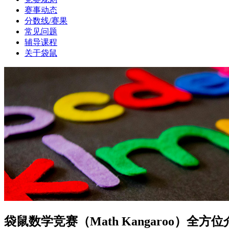
赛事动态
分数线/赛果
常见问题
辅导课程
关于袋鼠
袋鼠数学竞赛（Math Kangaroo）