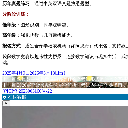
历年真题练习
：通过中英双语真题熟悉题型。
分阶段训练
：
低年级
：图形识别、简单逻辑题。
高年级
：强化代数与几何建模能力。
报名方式
：通过合作学校或机构（如阿思丹）代报名，支持线
袋鼠数学竞赛以趣味性为桥梁，连接数学知识与现实生活，成
础。
发
作
2025年4月9日
2026年3月13日
m l
布
上
者
上一篇
袋鼠数学竞赛考试内容是什么？考试形式是什么？有哪
文
于
篇
下
下一篇
2026赛季袋鼠数学竞赛全解析：考试内容与备赛指南
章
文
篇
沪ICP备2023003166号-22
章：
文
💬
在线客服
导
章：
✕
航