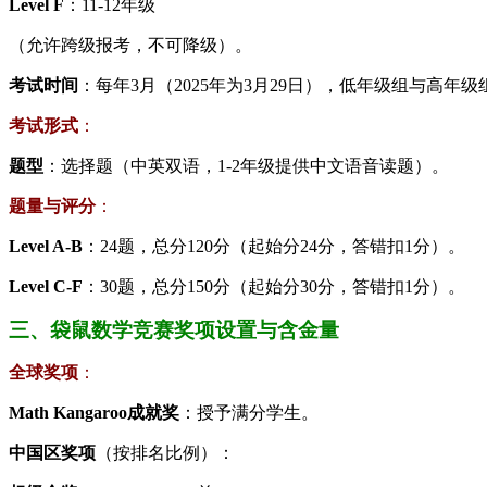
Level F
：11-12年级
（允许跨级报考，不可降级）。
考试时间
：每年3月（2025年为3月29日），低年级组与高年
考试形式
：
题型
：选择题（中英双语，1-2年级提供中文语音读题）。
题量与评分
：
Level A-B
：24题，总分120分（起始分24分，答错扣1分）。
Level C-F
：30题，总分150分（起始分30分，答错扣1分）。
三、袋鼠数学竞赛奖项设置与含金量
全球奖项
：
Math Kangaroo成就奖
：授予满分学生。
中国区奖项
（按排名比例）：