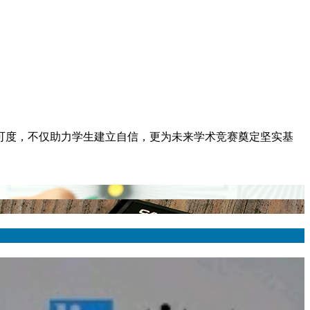
可度，不仅助力学生建立自信，更为未来学术竞赛奠定坚实基