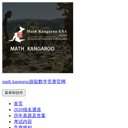
跳
至
内
容
math kangaroo袋鼠数学竞赛官网
菜单和挂件
首页
2026报名通道
历年真题及答案
考试内容
竞赛规则