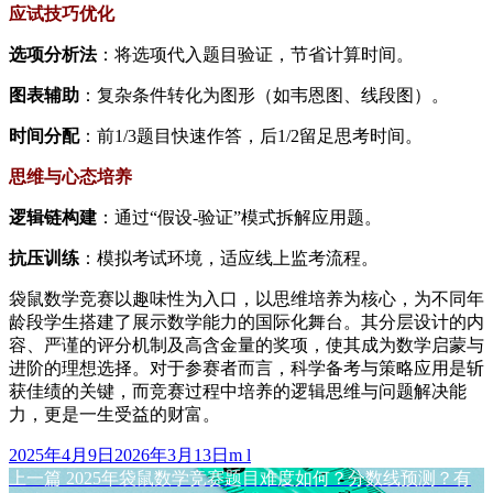
应试技巧优化
选项分析法
：将选项代入题目验证，节省计算时间。
图表辅助
：复杂条件转化为图形（如韦恩图、线段图）。
时间分配
：前1/3题目快速作答，后1/2留足思考时间。
思维与心态培养
逻辑链构建
：通过“假设-验证”模式拆解应用题。
抗压训练
：模拟考试环境，适应线上监考流程。
袋鼠数学竞赛以趣味性为入口，以思维培养为核心，为不同年
龄段学生搭建了展示数学能力的国际化舞台。其分层设计的内
容、严谨的评分机制及高含金量的奖项，使其成为数学启蒙与
进阶的理想选择。对于参赛者而言，科学备考与策略应用是斩
获佳绩的关键，而竞赛过程中培养的逻辑思维与问题解决能
力，更是一生受益的财富。
发
作
2025年4月9日
2026年3月13日
m l
布
上
者
上一篇
2025年袋鼠数学竞赛题目难度如何？分数线预测？有
文