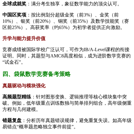
全球成就奖
：满分考生独享，象征数学能力的顶尖认可。
中国区奖项
：按比例划分超级金奖（前3%）、金奖（前
10%）、银奖（前20%）、铜奖（前35%）及数学技能奖（赛
区前25%）。高获奖率（约65%）为初学者提供正向激励。
升学与能力提升价值
竞赛成绩被国际学校广泛认可，可作为IB/A-Level课程的衔接
证明。同时，其题型与AMC8高度相似，成为进阶数学竞赛的
“试金石”。
四、袋鼠数学竞赛备考策略
真题驱动与模块强化
高频题型精练
：针对图形变换、逻辑推理等核心模块集中突
破。例如，低年级重点训练数独与简单排列组合，高年级侧重
方程与几何建模。
错题复盘
：分析历年真题错误规律，避免重复失误。如高年级
易错点“概率题忽略独立事件前提”。