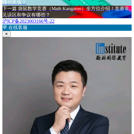
于
篇
哪些奖项？
章
文
下
下一篇
袋鼠数学竞赛（Math Kangaroo）全方位介绍！竞赛常
章：
篇
见误区和争议有哪些？
导
文
沪ICP备2023003166号-22
航
章：
💬
在线客服
✕