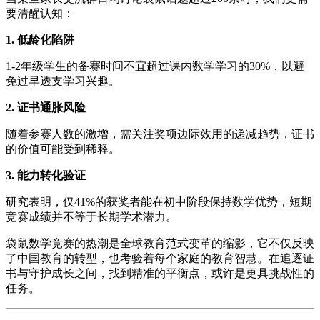
要清醒认知：
1. 低龄化陷阱
1-2年级学生的备赛时间不宜超过课内数学学习的30%，以避
免过早透支学习兴趣。
2. 证书通胀风险
随着参赛人数的激增，需关注奖项边际效用的递减趋势，证书
的价值可能受到稀释。
3. 能力转化验证
研究表明，仅41%的获奖者能在初中阶段保持数学优势，短期
竞赛成绩并不等于长期学术潜力。
袋鼠数学竞赛的热潮是全球教育范式变革的缩影，它不仅反映
了中国教育的转型，也考验着每个家庭的教育智慧。在追逐证
书与守护成长之间，找到精准的平衡点，或许是更具挑战性的
任务。