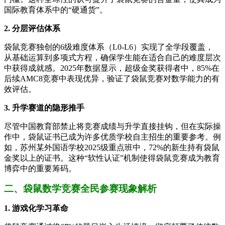
国际教育体系中的“硬通货”。
2. 分层评估体系
袋鼠竞赛独创的6级难度体系（L0-L6）实现了全学段覆盖，
从基础运算到多项式方程，确保学生能在适合自己的难度层次
中获得成就感。2025年数据显示，超级金奖获得者中，85%在
后续AMC8竞赛中表现优异，验证了袋鼠竞赛对数学能力的有
效评估。
3. 升学赛道的隐形推手
尽管中国教育部禁止将竞赛成绩与升学直接挂钩，但在实际操
作中，袋鼠证书已成为许多优质学校自主招生的重要参考。例
如，苏州某外国语学校2025级重点班中，72%的新生持有袋鼠
金奖以上的证书。这种“软性认证”机制使得袋鼠竞赛成为教育
博弈中的重要筹码。
二、袋鼠数学竞赛全民参赛现象解析
1. 游戏化学习革命