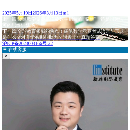
发
作
2025年5月19日
2026年3月13日
m l
布
上
者
上一篇
袋鼠数学竞赛是低龄数学启蒙的“骗局”，还是国际认
文
于
篇
可的思维训练场？
章
文
下
下一篇
全球教育领域的焦点！袋鼠数学竞赛考试语言与形式
章：
篇
是什么？对升学有哪些助力？附近十年真题答案
导
文
沪ICP备2023003166号-22
航
章：
💬
在线客服
✕