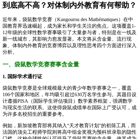
到底高不高？对体制内外教育有何帮助？
近年来，袋鼠数学竞赛（Kangourou des Mathématiques）在中
国教育界迅速崛起，成为家长和学生关注的焦点。这项覆盖1-
12年级的全球性数学赛事吸引了大量参与者，特别是在一线及
新一线城市，其影响力愈发显著。本文将从含金量、流行现
象、体制内外教育的竞赛博弈以及理性思考四个方面进行深入
分析。
一、袋鼠数学竞赛赛事含金量
1. 国际学术通行证
袋鼠数学竞赛是全球规模最大的青少年数学赛事之一，覆盖
106个国家和地区，年均吸引超过630万名学生参与。其题目设
计遵循PISA（国际学生评估项目）数学素养框架，强调数学
与现实生活的联系。这使得袋鼠成绩单在国际上广受认可，成
为许多名校招生的重要参考。
例如，新加坡教育部将其纳入“天才教育计划”的初筛工具，而
法国的顶尖工程师学院则将高中组金奖视为预科班录取的隐性
门槛。这种全球性的认可提升了袋鼠竞赛的含金量，使其成为