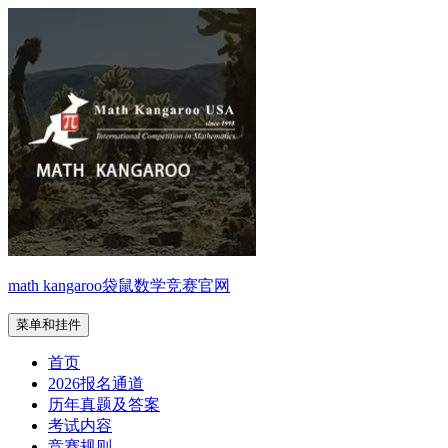
跳
至
内
容
math kangaroo袋鼠数学竞赛官网
菜单和挂件
首页
2026报名通道
历年真题及答案
考试内容
竞赛规则